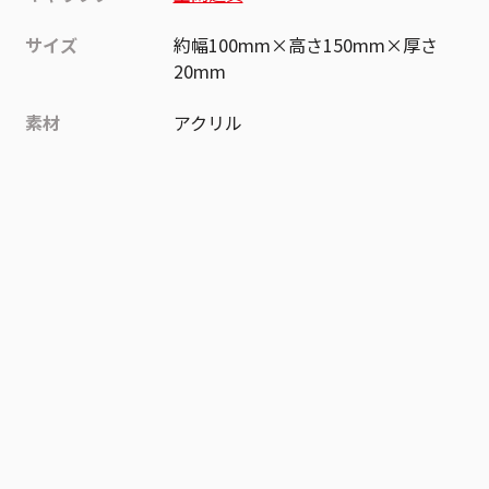
サイズ
約幅100mm×高さ150mm×厚さ
20mm
素材
アクリル
作品
ワールドトリガー
お気に入り作品に登録する