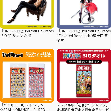
『ONE PIECE』Portrait.Of.Pirates
『ONE PIECE』Portrait.Of.Pirates
“S.O.C” サンジ Ver.R
“Elevated Boost” 神の騎士団 軍
子宮
『ハイキュー!!』ぷにジャン
デジタル版「週刊少年ジャンプ」
☆SEAL－ORANGE－ /－RED－
定期購読者限定応募者全員サービ