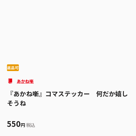
1
2
返品可
あかね噺
『あかね噺』コマステッカー 何だか嬉し
そうね
550
円
税込