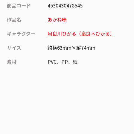
商品コード
4530430478545
作品名
あかね噺
キャラクター
阿良川ひかる（高良木ひかる）
サイズ
約横63mm×縦74mm
素材
PVC、PP、紙
作品
あかね噺