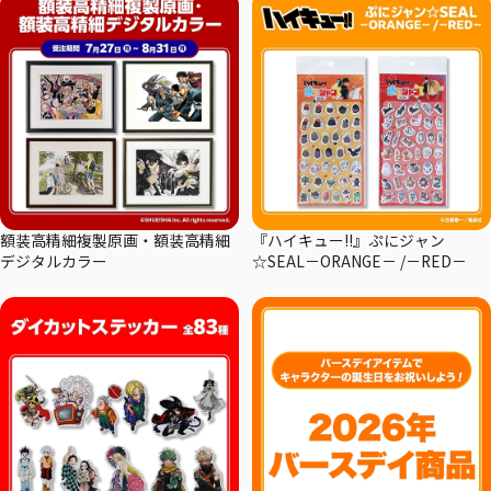
額装高精細複製原画・額装高精細
『ハイキュー!!』ぷにジャン
デジタルカラー
☆SEAL－ORANGE－ /－RED－