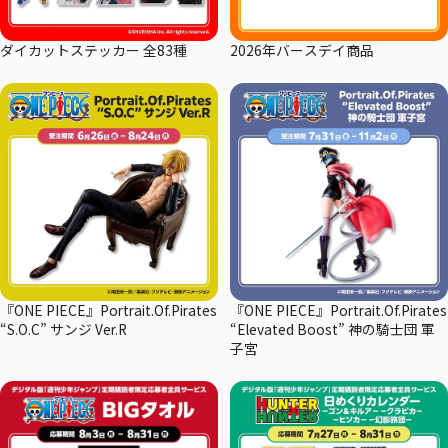
ダイカットステッカー 全83種
2026年バースデイ商品
『ONE PIECE』Portrait.Of.Pirates
『ONE PIECE』Portrait.Of.Pirates
“S.O.C” サンジ Ver.R
“Elevated Boost” 神の騎士団 軍
子宮