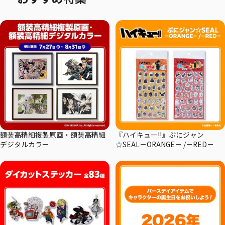
額装高精細複製原画・額装高精細
『ハイキュー!!』ぷにジャン
デジタルカラー
☆SEAL－ORANGE－ /－RED－