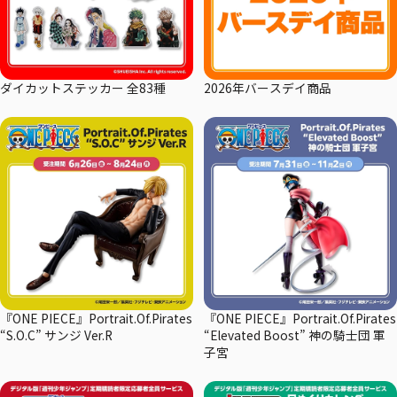
ダイカットステッカー 全83種
2026年バースデイ商品
『ONE PIECE』Portrait.Of.Pirates
『ONE PIECE』Portrait.Of.Pirates
“S.O.C” サンジ Ver.R
“Elevated Boost” 神の騎士団 軍
子宮