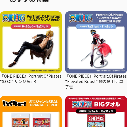
『ONE PIECE』Portrait.Of.Pirates
『ONE PIECE』Portrait.Of.Pirates
“S.O.C” サンジ Ver.R
“Elevated Boost” 神の騎士団 軍
子宮