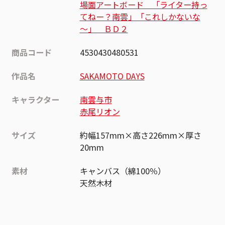
場面アートボード 「ライター持っ
てねー？南雲」「これしかないな
～」 ＢＤ２
商品コード
4530430480531
作品名
SAKAMOTO DAYS
キャラクター
南雲与市
赤尾リオン
サイズ
約幅157mm×高さ226mm×厚さ
20mm
素材
キャンバス（綿100％）
天然木材