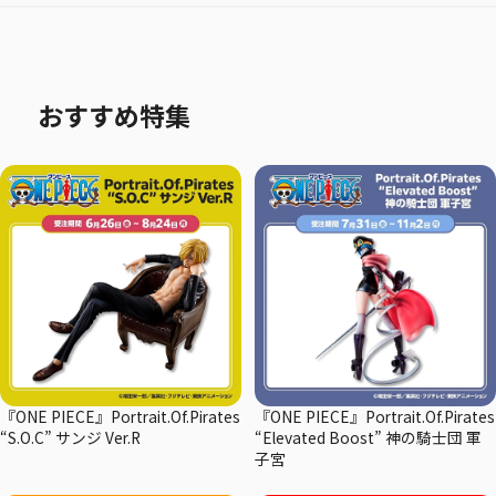
おすすめ特集
『ONE PIECE』Portrait.Of.Pirates
『ONE PIECE』Portrait.Of.Pirates
“S.O.C” サンジ Ver.R
“Elevated Boost” 神の騎士団 軍
子宮