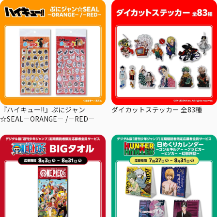
『ハイキュー!!』ぷにジャン
ダイカットステッカー 全83種
☆SEAL－ORANGE－ /－RED－