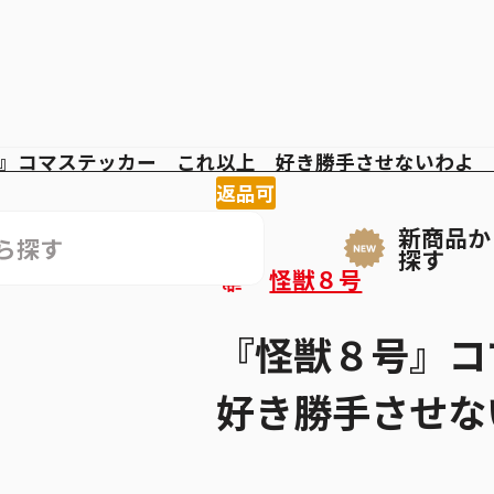
』コマステッカー これ以上 好き勝手させないわよ 
返品可
新商品か
探す
怪獣８号
『怪獣８号』
好き勝手させな