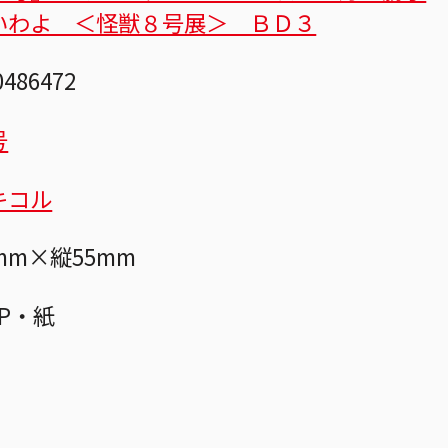
いわよ ＜怪獣８号展＞ ＢＤ３
0486472
号
キコル
mm×縦55mm
PP・紙