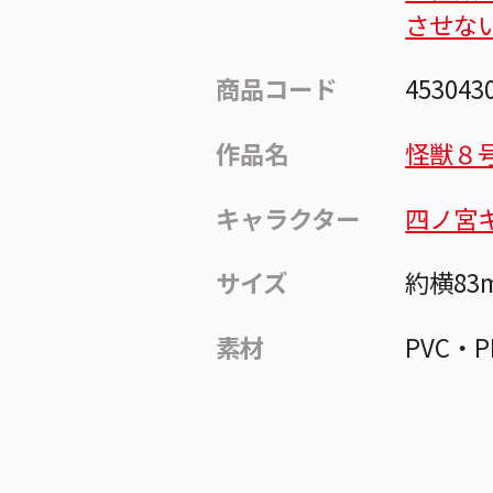
させな
商品コード
453043
作品名
怪獣８
キャラクター
四ノ宮
サイズ
約横83
素材
PVC・