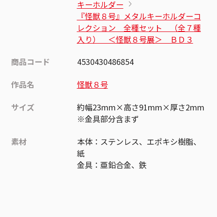
キーホルダー
『怪獣８号』メタルキーホルダーコ
レクション 全種セット （全７種
入り） ＜怪獣８号展＞ ＢＤ３
商品コード
4530430486854
作品名
怪獣８号
サイズ
約幅23mm×高さ91mm×厚さ2mm
※金具部分含まず
素材
本体：ステンレス、エポキシ樹脂、
紙
金具：亜鉛合金、鉄