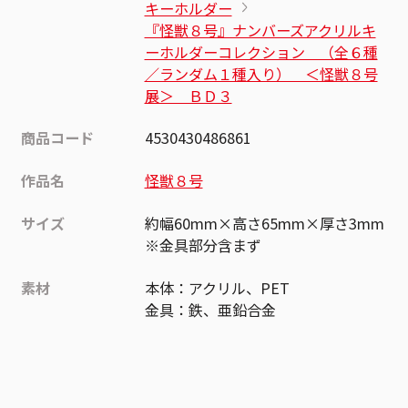
キーホルダー
『怪獣８号』ナンバーズアクリルキ
ーホルダーコレクション （全６種
／ランダム１種入り） ＜怪獣８号
展＞ ＢＤ３
商品コード
4530430486861
作品名
怪獣８号
サイズ
約幅60mm×高さ65mm×厚さ3mm
※金具部分含まず
素材
本体：アクリル、PET
金具：鉄、亜鉛合金