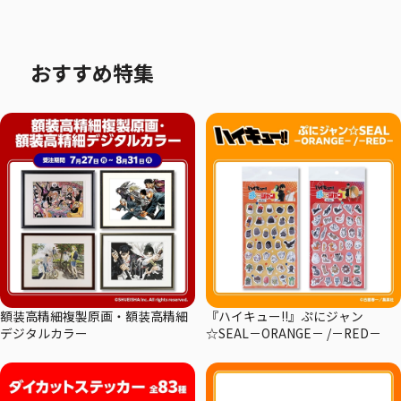
おすすめ特集
額装高精細複製原画・額装高精細
『ハイキュー!!』ぷにジャン
デジタルカラー
☆SEAL－ORANGE－ /－RED－