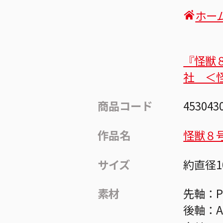
ホー
『怪獣
社 ＜
商品コード
453043
作品名
怪獣８
サイズ
約直径1
素材
先軸：
後軸：A