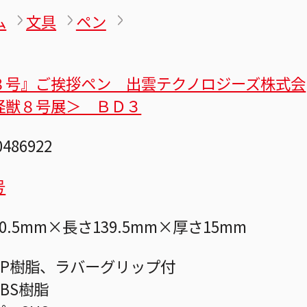
ム
文具
ペン
８号』ご挨拶ペン 出雲テクノロジーズ株式会
怪獣８号展＞ ＢＤ３
0486922
号
0.5mm×長さ139.5mm×厚さ15mm
PP樹脂、ラバーグリップ付
BS樹脂