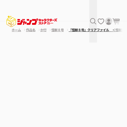
ホーム
作品名
か行
怪獣８号
『怪獣８号』クリアファイル ＜怪獣８