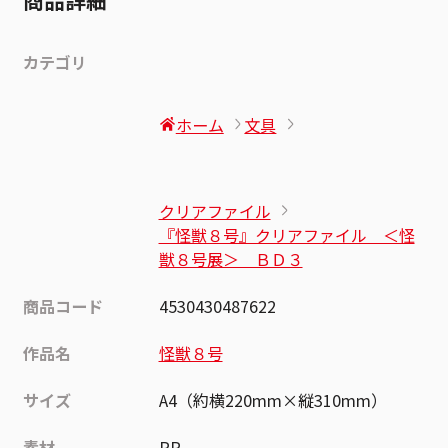
カテゴリ
ホーム
文具
クリアファイル
『怪獣８号』クリアファイル ＜怪
獣８号展＞ ＢＤ３
商品コード
4530430487622
作品名
怪獣８号
サイズ
A4（約横220mm×縦310mm）
素材
PP