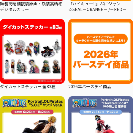
額装高精細複製原画・額装高精細
『ハイキュー!!』ぷにジャン
デジタルカラー
☆SEAL－ORANGE－ /－RED－
ダイカットステッカー 全83種
2026年バースデイ商品