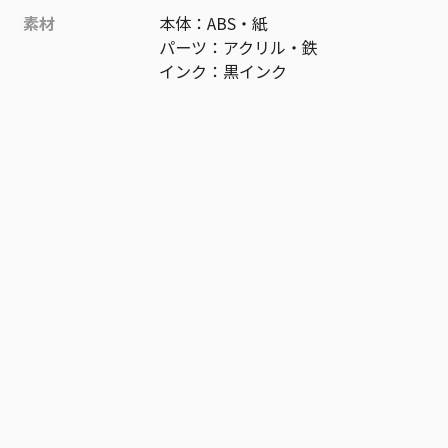
素材
本体：ABS・紙
パーツ：アクリル・鉄
インク：黒インク
作品
ONE PIECE
お気に入り作品に登録する