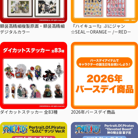
額装高精細複製原画・額装高精細
『ハイキュー!!』ぷにジャン
デジタルカラー
☆SEAL－ORANGE－ /－RED－
ダイカットステッカー 全83種
2026年バースデイ商品