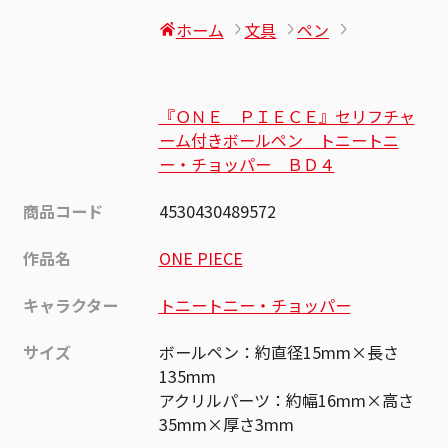
ホーム
文具
ペン
『ＯＮＥ ＰＩＥＣＥ』セリフチャ
ーム付きボールペン トニートニ
ー・チョッパー ＢＤ４
商品コード
4530430489572
作品名
ONE PIECE
キャラクター
トニートニー・チョッパー
サイズ
ボールペン：約直径15mm×長さ
135mm
アクリルパーツ：約幅16mm×高さ
35mm×厚さ3mm