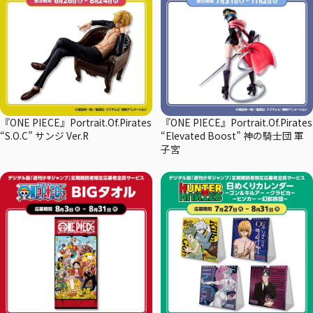
『ONE PIECE』Portrait.Of.Pirates
『ONE PIECE』Portrait.Of.Pirates
“S.O.C” サンジ Ver.R
“Elevated Boost” 神の騎士団 軍
子宮