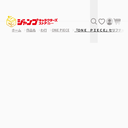
ホーム
作品名
わ行
ONE PIECE
『ＯＮＥ ＰＩＥＣＥ』セリフチャー