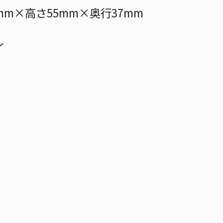
mm×高さ55mm×奥行37mm
ル