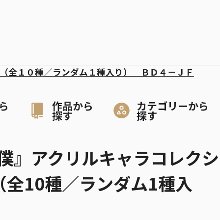
（全１０種／ランダム１種入り） ＢＤ４－ＪＦ
ら
作品から
カテゴリーから
探す
探す
僕』アクリルキャラコレクシ
（全10種／ランダム1種入