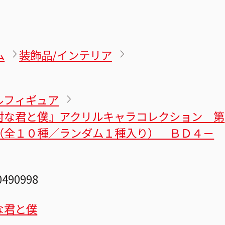
ム
装飾品/インテリア
ルフィギュア
対な君と僕』アクリルキャラコレクション 第
（全１０種／ランダム１種入り） ＢＤ４－
0490998
な君と僕