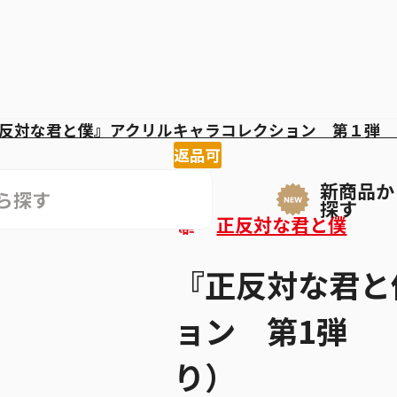
反対な君と僕』アクリルキャラコレクション 第１弾 
返品可
新商品か
探す
正反対な君と僕
『正反対な君と
ョン 第1弾 
り）