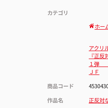
カテゴリ
ホー
アクリ
『正反
１弾 
ＪＦ
商品コード
453043
作品名
正反対