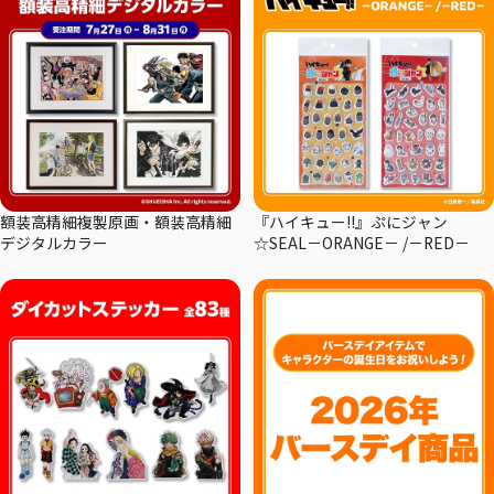
額装高精細複製原画・額装高精細
『ハイキュー!!』ぷにジャン
デジタルカラー
☆SEAL－ORANGE－ /－RED－