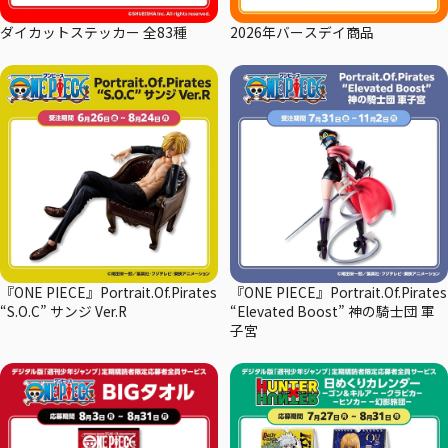
ダイカットステッカー 全83種
2026年バースデイ商品
『ONE PIECE』Portrait.Of.Pirates
『ONE PIECE』Portrait.Of.Pirates
“S.O.C” サンジ Ver.R
“Elevated Boost” 神の騎士団 軍
子宮