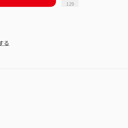
129
する