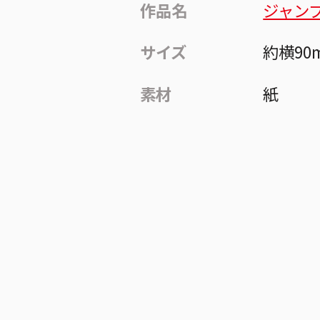
作品名
ジャン
サイズ
約横90
素材
紙