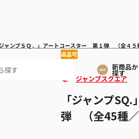
ジャンプＳＱ．」アートコースター 第１弾 （全４５
返品可
新商品か
探す
ジャンプスクエア
「ジャンプSQ.
弾 （全45種