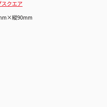
プスクエア
mm×縦90mm