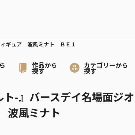
フィギュア 波風ミナト ＢＥ１
ら
作品から
カテゴリーから
探す
探す
ナルト-』バースデイ名場面ジオ
 波風ミナト