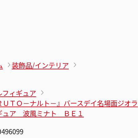
ム
装飾品/インテリア
ルフィギュア
ＲＵＴＯ－ナルト－』バースデイ名場面ジオラ
ギュア 波風ミナト ＢＥ１
0496099