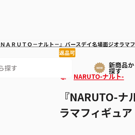
ＮＡＲＵＴＯ－ナルト－』バースデイ名場面ジオラマ
返品可
新商品か
探す
NARUTO-ナルト-
『NARUTO-
ラマフィギュア