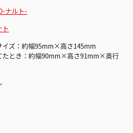
O-ナルト-
ナト
イズ：約幅95mm×高さ145mm
てたとき：約幅90mm×高さ91mm×奥行
ル