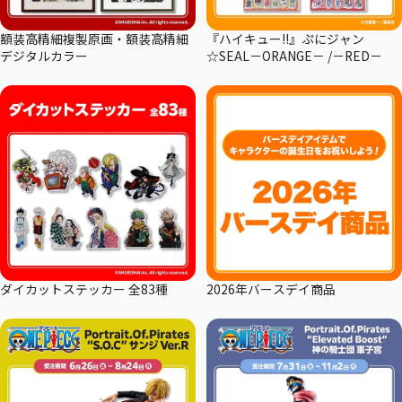
額装高精細複製原画・額装高精細
『ハイキュー!!』ぷにジャン
デジタルカラー
☆SEAL－ORANGE－ /－RED－
ダイカットステッカー 全83種
2026年バースデイ商品