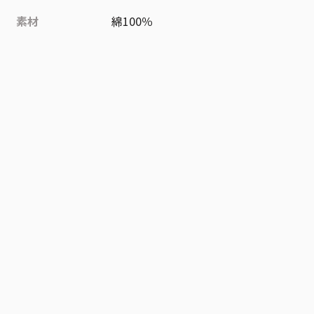
素材
綿100％
作品
ONE PIECE
お気に入り作品に登録する