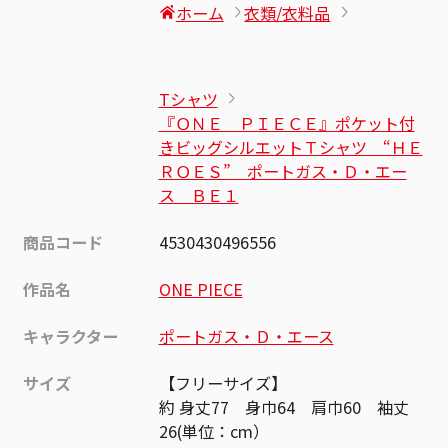
ホーム
衣類/衣料品
Tシャツ
『ＯＮＥ ＰＩＥＣＥ』ポケット付
きビッグシルエットＴシャツ “ＨＥ
ＲＯＥＳ” ポートガス・Ｄ・エー
ス ＢＥ１
商品コード
4530430496556
作品名
ONE PIECE
キャラクター
ポートガス・Ｄ・エース
サイズ
【フリーサイズ】
約 身丈77 身巾64 肩巾60 袖丈
26(単位：cm）