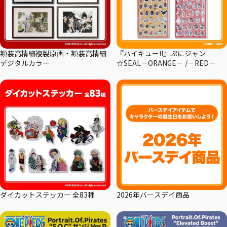
額装高精細複製原画・額装高精細
『ハイキュー!!』ぷにジャン
デジタルカラー
☆SEAL－ORANGE－ /－RED－
ダイカットステッカー 全83種
2026年バースデイ商品