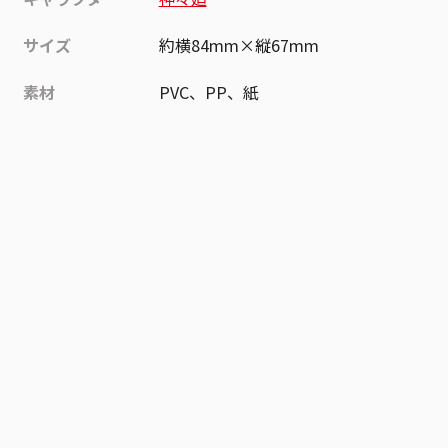
サイズ
約横84mm×縦67mm
素材
PVC、PP、紙
作品
SAKAMOTO DAYS
お気に入り作品に登録する