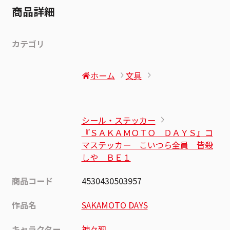
商品詳細
カテゴリ
ホーム
文具
シール・ステッカー
『ＳＡＫＡＭＯＴＯ ＤＡＹＳ』コ
マステッカー こいつら全員 皆殺
しや ＢＥ１
商品コード
4530430503957
作品名
SAKAMOTO DAYS
キャラクター
神々廻