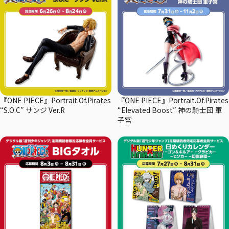
『ONE PIECE』Portrait.Of.Pirates
『ONE PIECE』Portrait.Of.Pirates
“S.O.C” サンジ Ver.R
“Elevated Boost” 神の騎士団 軍
子宮