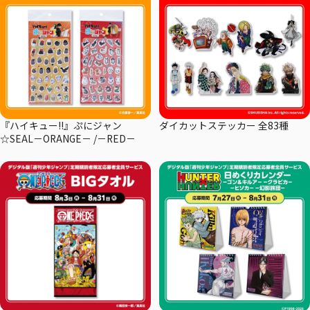
『ハイキュー!!』ぷにジャン
ダイカットステッカー 全83種
☆SEAL－ORANGE－ /－RED－