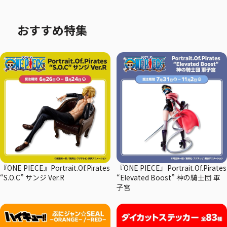
おすすめ特集
『ONE PIECE』Portrait.Of.Pirates
『ONE PIECE』Portrait.Of.Pirates
“S.O.C” サンジ Ver.R
“Elevated Boost” 神の騎士団 軍
子宮