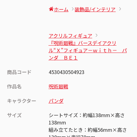
ホーム
装飾品/インテリア
アクリルフィギュア
『呪術廻戦』バースデイアクリ
ル“Ｘ”フィギュア－ｗｉｔｈ－ パ
ンダ ＢＥ１
商品コード
4530430504923
作品名
呪術廻戦
キャラクター
パンダ
サイズ
シートサイズ：約幅138mm×高さ
138mm
組み立てたとき：約幅56mm×高さ
130mm×奥行70mm