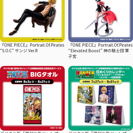
『ONE PIECE』Portrait.Of.Pirates
『ONE PIECE』Portrait.Of.Pirates
“S.O.C” サンジ Ver.R
“Elevated Boost” 神の騎士団 軍
子宮