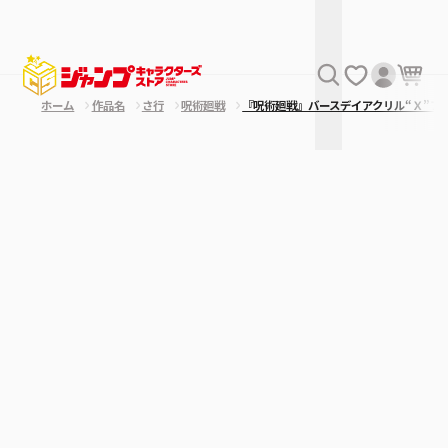
ホーム
作品名
さ行
呪術廻戦
『呪術廻戦』バースデイアクリル“Ｘ”フ