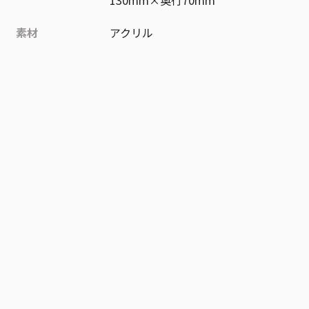
素材
アクリル
作品
呪術廻戦
お気に入り作品に登録する