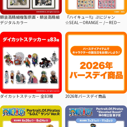
額装高精細複製原画・額装高精細
『ハイキュー!!』ぷにジャン
デジタルカラー
☆SEAL－ORANGE－ /－RED－
ダイカットステッカー 全83種
2026年バースデイ商品