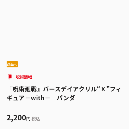
1
2
返品可
呪術廻戦
『呪術廻戦』バースデイアクリル“Ｘ”フィ
ギュア－with－ パンダ
2,200
円
税込