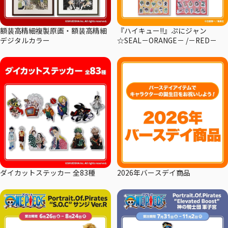
額装高精細複製原画・額装高精細
『ハイキュー!!』ぷにジャン
デジタルカラー
☆SEAL－ORANGE－ /－RED－
ダイカットステッカー 全83種
2026年バースデイ商品