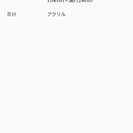
素材
アクリル
作品
NARUTO-ナルト-
お気に入り作品に登録する