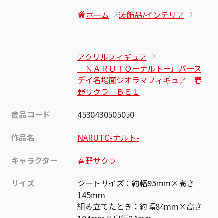
ホーム
装飾品/インテリア
アクリルフィギュア
『ＮＡＲＵＴＯ－ナルト－』バース
デイ名場面ジオラマフィギュア 春
野サクラ ＢＥ１
商品コード
4530430505050
作品名
NARUTO-ナルト-
キャラクター
春野サクラ
サイズ
シートサイズ：約幅95mm×高さ
145mm
組み立てたとき：約幅84mm×高さ
104mm×奥行24mm