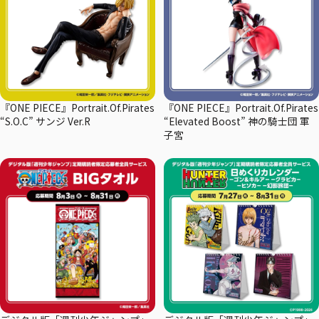
『ONE PIECE』Portrait.Of.Pirates
『ONE PIECE』Portrait.Of.Pirates
“S.O.C” サンジ Ver.R
“Elevated Boost” 神の騎士団 軍
子宮