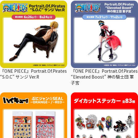
『ONE PIECE』Portrait.Of.Pirates
『ONE PIECE』Portrait.Of.Pirates
“S.O.C” サンジ Ver.R
“Elevated Boost” 神の騎士団 軍
子宮