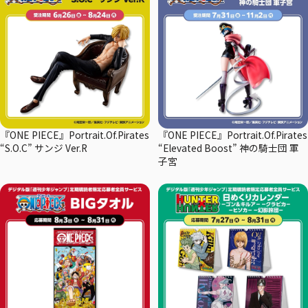
『ONE PIECE』Portrait.Of.Pirates
『ONE PIECE』Portrait.Of.Pirates
“S.O.C” サンジ Ver.R
“Elevated Boost” 神の騎士団 軍
子宮