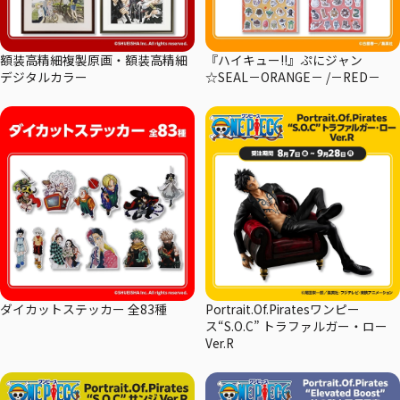
額装高精細複製原画・額装高精細
『ハイキュー!!』ぷにジャン
デジタルカラー
☆SEAL－ORANGE－ /－RED－
ダイカットステッカー 全83種
Portrait.Of.Piratesワンピー
ス“S.O.C” トラファルガー・ロー
Ver.R