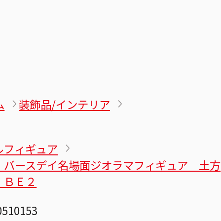
ム
装飾品/インテリア
ルフィギュア
』バースデイ名場面ジオラマフィギュア 土方
 ＢＥ２
0510153