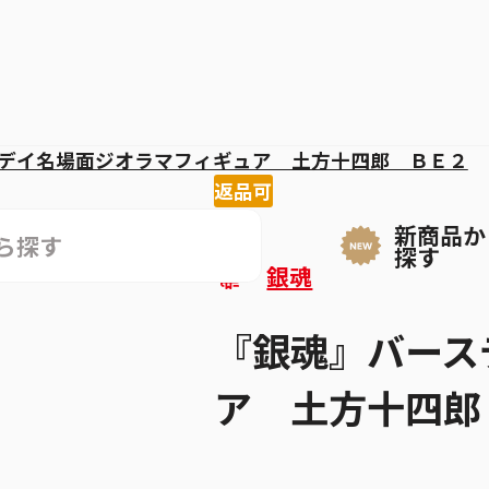
デイ名場面ジオラマフィギュア 土方十四郎 ＢＥ２
返品可
新商品か
探す
銀魂
『銀魂』バース
ア 土方十四郎