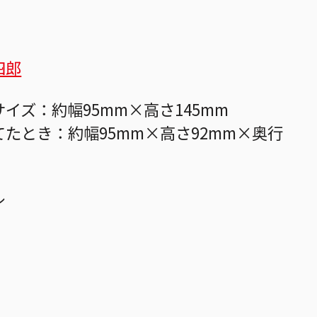
四郎
イズ：約幅95mm×高さ145mm
てたとき：約幅95mm×高さ92mm×奥行
ル