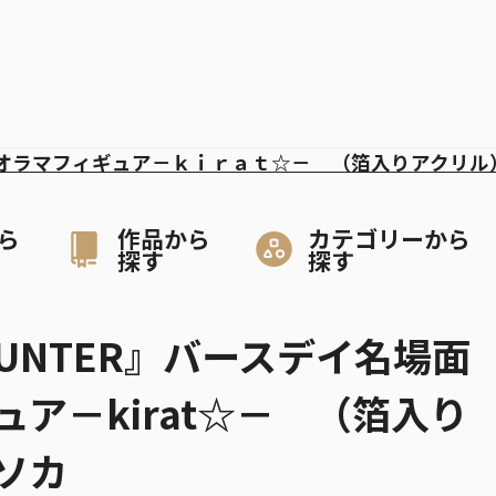
オラマフィギュア－ｋｉｒａｔ☆－ （箔入りアクリル
ら
作品から
カテゴリーから
探す
探す
HUNTER』バースデイ名場面
ア－kirat☆－ （箔入り
ソカ