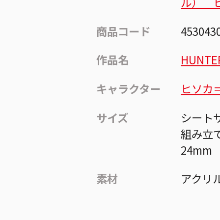
ル） 
商品コード
453043
作品名
HUNTE
キャラクター
ヒソカ
サイズ
シートサ
組み立て
24mm
素材
アクリ