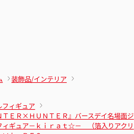
ム
装飾品/インテリア
ルフィギュア
ＮＴＥＲ×ＨＵＮＴＥＲ』バースデイ名場面ジ
フィギュア－ｋｉｒａｔ☆－ （箔入りアクリ