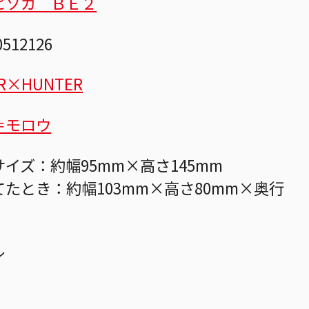
ヒソカ ＢＥ２
0512126
R×HUNTER
＝モロウ
イズ：約幅95mm×高さ145mm
たとき：約幅103mm×高さ80mm×奥行
ル