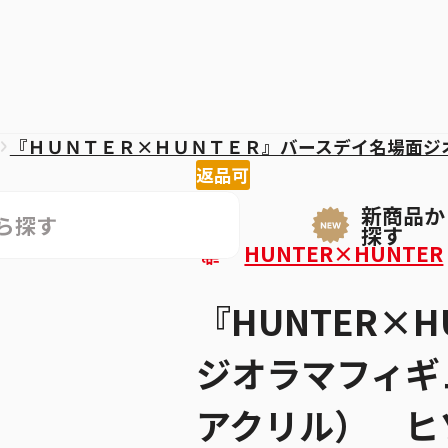
『ＨＵＮＴＥＲ×ＨＵＮＴＥＲ』バースデイ名場面ジ
返品可
新商品か
探す
HUNTER×HUNTER
『HUNTER×
ジオラマフィギュ
アクリル） ヒ