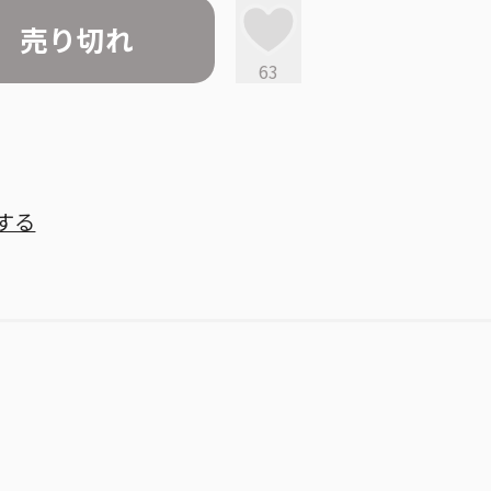
売り切れ
63
する