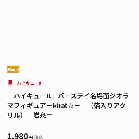
1
2
返品可
ハイキュー!!
『ハイキュー!!』バースデイ名場面ジオラ
マフィギュア－kirat☆－ （箔入りアク
リル） 岩泉一
1,980
円
税込