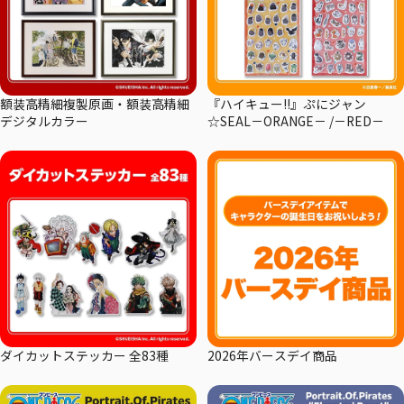
額装高精細複製原画・額装高精細
『ハイキュー!!』ぷにジャン
デジタルカラー
☆SEAL－ORANGE－ /－RED－
ダイカットステッカー 全83種
2026年バースデイ商品