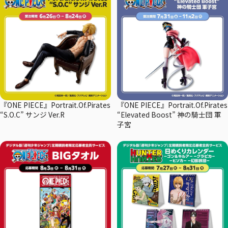
『ONE PIECE』Portrait.Of.Pirates
『ONE PIECE』Portrait.Of.Pirates
“S.O.C” サンジ Ver.R
“Elevated Boost” 神の騎士団 軍
子宮