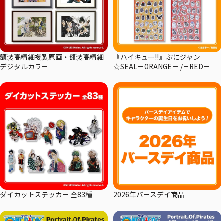
額装高精細複製原画・額装高精細
『ハイキュー!!』ぷにジャン
デジタルカラー
☆SEAL－ORANGE－ /－RED－
ダイカットステッカー 全83種
2026年バースデイ商品