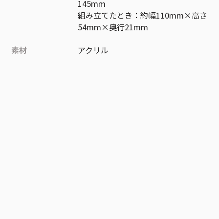
145mm
組み立てたとき：約幅110mm×高さ
54mm×奥行21mm
素材
アクリル
作品
僕のヒーローアカデミア
お気に入り作品に登録する