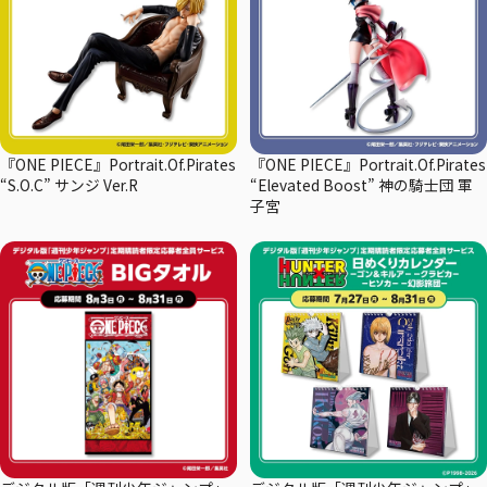
『ONE PIECE』Portrait.Of.Pirates
『ONE PIECE』Portrait.Of.Pirates
“S.O.C” サンジ Ver.R
“Elevated Boost” 神の騎士団 軍
子宮