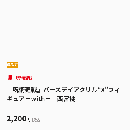
1
2
返品可
呪術廻戦
『呪術廻戦』バースデイアクリル“X”フィ
ギュア－with－ 西宮桃
2,200
円
税込