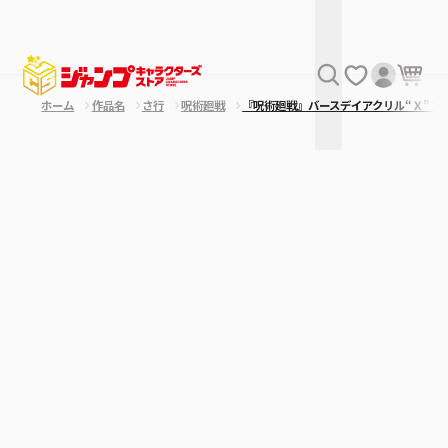
ホーム
作品名
さ行
呪術廻戦
『呪術廻戦』バースデイアクリル“Ｘ”フ