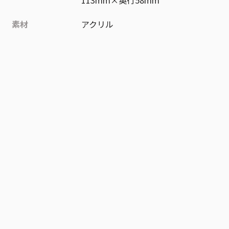
素材
アクリル
作品
呪術廻戦
お気に入り作品に登録する