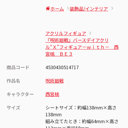
ホーム
装飾品/インテリア
アクリルフィギュア
『呪術廻戦』バースデイアクリ
ル“Ｘ”フィギュア－ｗｉｔｈ－ 西
宮桃 ＢＥ３
商品コード
4530430514717
作品名
呪術廻戦
キャラクター
西宮桃
サイズ
シートサイズ：約幅138mm×高さ
138mm
組み立てたとき：約幅64mm×高さ
113mm×奥行58mm