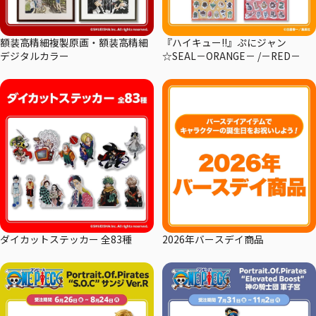
額装高精細複製原画・額装高精細
『ハイキュー!!』ぷにジャン
デジタルカラー
☆SEAL－ORANGE－ /－RED－
ダイカットステッカー 全83種
2026年バースデイ商品