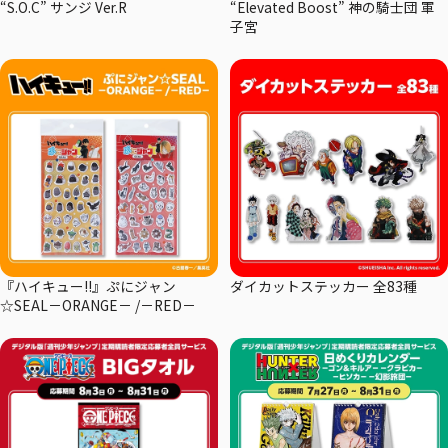
“S.O.C” サンジ Ver.R
“Elevated Boost” 神の騎士団 軍
子宮
『ハイキュー!!』ぷにジャン
ダイカットステッカー 全83種
☆SEAL－ORANGE－ /－RED－