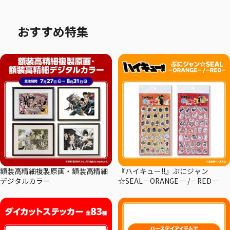
おすすめ特集
額装高精細複製原画・額装高精細
『ハイキュー!!』ぷにジャン
デジタルカラー
☆SEAL－ORANGE－ /－RED－