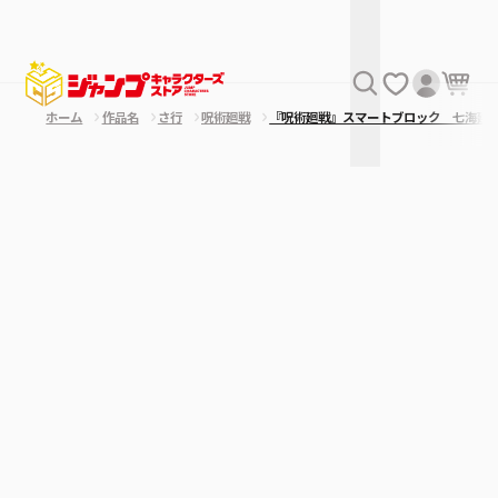
ホーム
作品名
さ行
呪術廻戦
『呪術廻戦』スマートブロック 七海建