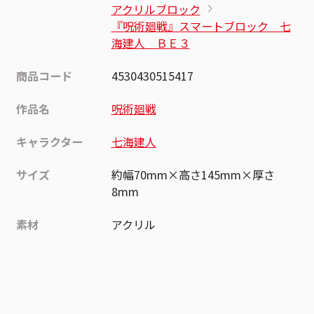
アクリルブロック
『呪術廻戦』スマートブロック 七
海建人 ＢＥ３
商品コード
4530430515417
作品名
呪術廻戦
キャラクター
七海建人
サイズ
約幅70mm×高さ145mm×厚さ
8mm
素材
アクリル