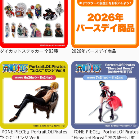
ダイカットステッカー 全83種
2026年バースデイ商品
『ONE PIECE』Portrait.Of.Pirates
『ONE PIECE』Portrait.Of.Pirates
“S.O.C” サンジ Ver.R
“Elevated Boost” 神の騎士団 軍