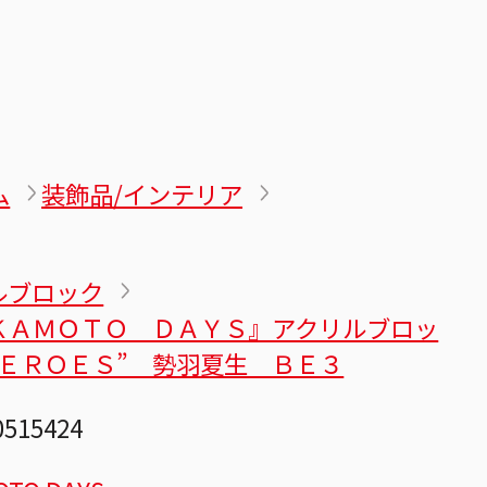
ム
装飾品/インテリア
ルブロック
ＫＡＭＯＴＯ ＤＡＹＳ』アクリルブロッ
ＨＥＲＯＥＳ” 勢羽夏生 ＢＥ３
0515424