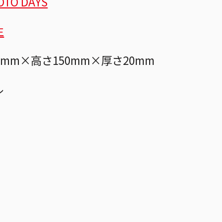
OTO DAYS
生
0mm×高さ150mm×厚さ20mm
ル