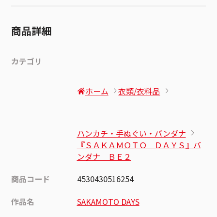
商品詳細
カテゴリ
ホーム
衣類/衣料品
ハンカチ・手ぬぐい・バンダナ
『ＳＡＫＡＭＯＴＯ ＤＡＹＳ』バ
ンダナ ＢＥ２
商品コード
4530430516254
作品名
SAKAMOTO DAYS