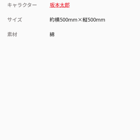
キャラクター
坂本太郎
サイズ
約横500mm×縦500mm
素材
綿
作品
SAKAMOTO DAYS
お気に入り作品に登録する