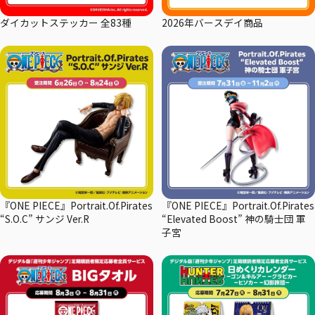
ダイカットステッカー 全83種
2026年バースデイ商品
『ONE PIECE』Portrait.Of.Pirates
『ONE PIECE』Portrait.Of.Pirates
“S.O.C” サンジ Ver.R
“Elevated Boost” 神の騎士団 軍
子宮