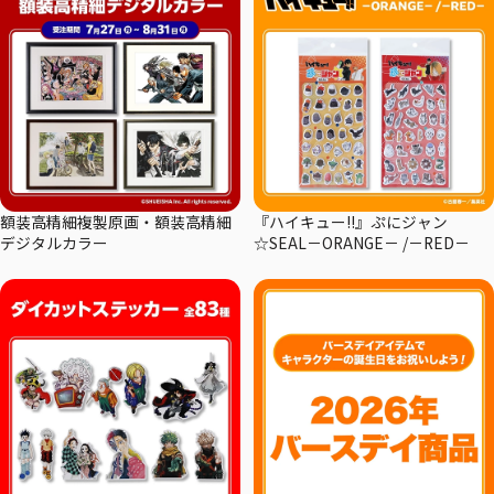
額装高精細複製原画・額装高精細
『ハイキュー!!』ぷにジャン
デジタルカラー
☆SEAL－ORANGE－ /－RED－