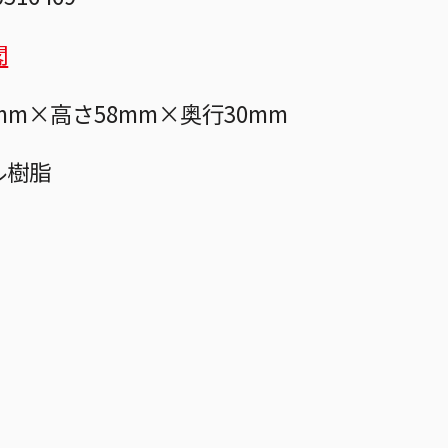
閣
mm×高さ58mm×奥行30mm
ル樹脂