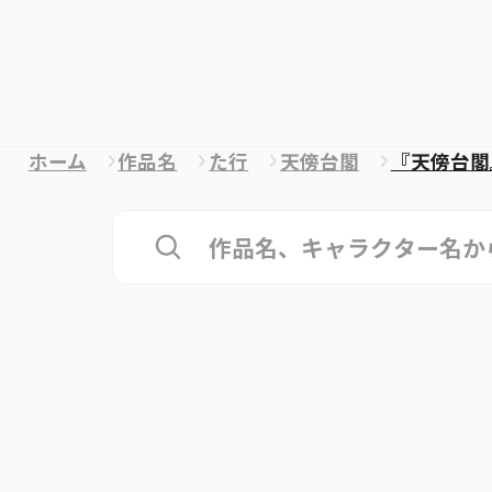
ホーム
作品名
た行
天傍台閣
『天傍台閣