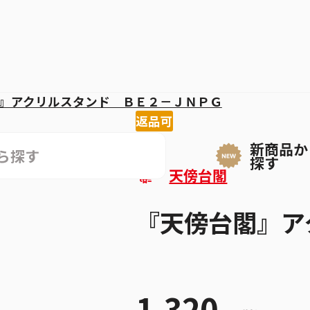
』アクリルスタンド ＢＥ２－ＪＮＰＧ
返品可
新商品か
探す
天傍台閣
『天傍台閣』ア
1,320