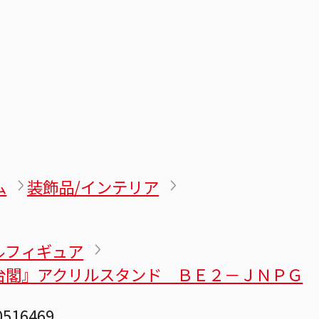
ム
装飾品/インテリア
ルフィギュア
台閣』アクリルスタンド ＢＥ２－ＪＮＰＧ
0516469