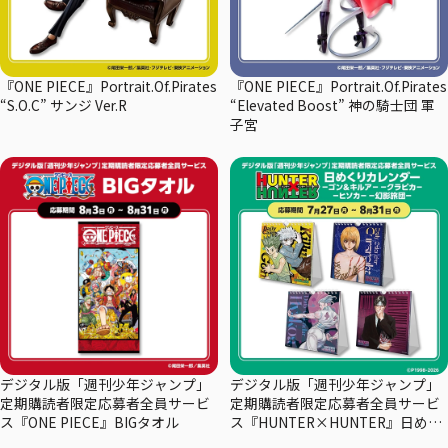
『ONE PIECE』Portrait.Of.Pirates
『ONE PIECE』Portrait.Of.Pirates
“S.O.C” サンジ Ver.R
“Elevated Boost” 神の騎士団 軍
子宮
デジタル版「週刊少年ジャンプ」
デジタル版「週刊少年ジャンプ」
定期購読者限定応募者全員サービ
定期購読者限定応募者全員サービ
ス『ONE PIECE』BIGタオル
ス『HUNTER×HUNTER』日めく
りカレンダー