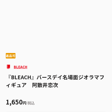
1
2
返品可
BLEACH
『BLEACH』バースデイ名場面ジオラマフ
ィギュア 阿散井恋次
1,650
円
税込