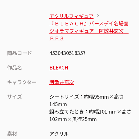
アクリルフィギュア
『ＢＬＥＡＣＨ』バースデイ名場面
ジオラマフィギュア 阿散井恋次
ＢＥ３
商品コード
4530430518357
作品名
BLEACH
キャラクター
阿散井恋次
サイズ
シートサイズ：約幅95mm×高さ
145mm
組み立てたとき：約幅101mm×高さ
102mm×奥行25mm
素材
アクリル