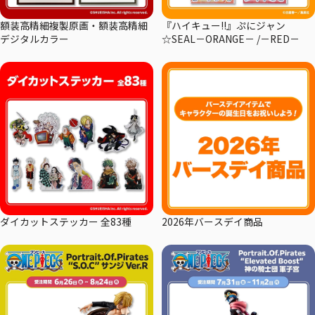
額装高精細複製原画・額装高精細
『ハイキュー!!』ぷにジャン
デジタルカラー
☆SEAL－ORANGE－ /－RED－
ダイカットステッカー 全83種
2026年バースデイ商品