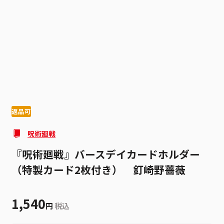
1
7
返品可
呪術廻戦
『呪術廻戦』バースデイカードホルダー
（特製カード2枚付き） 釘崎野薔薇
1,540
円
税込