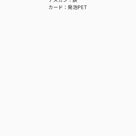
カード：発泡PET
作品
呪術廻戦
お気に入り作品に登録する