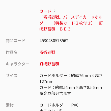
カード
『呪術廻戦』バースデイカードホル
ダー （特製カード２枚付き） 釘
崎野薔薇 ＢＥ３
商品コード
4530430518562
作品名
呪術廻戦
キャラクター
釘崎野薔薇
サイズ
カードホルダー：約幅76mm×高さ
127mm
カード：約幅54mm×高さ85.6mm
※金具部分含まず
素材
カードホルダー：PVC
ナスカン：鉄