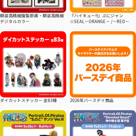
額装高精細複製原画・額装高精細
『ハイキュー!!』ぷにジャン
デジタルカラー
☆SEAL－ORANGE－ /－RED－
ダイカットステッカー 全83種
2026年バースデイ商品