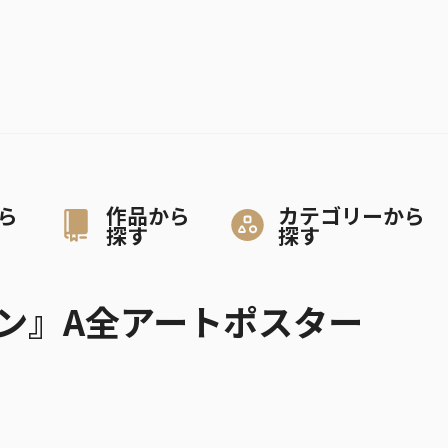
ら
作品から
カテゴリーから
探す
探す
ン』A全アートポスター