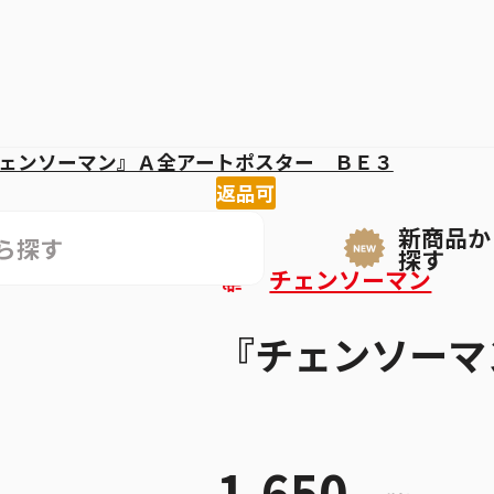
ェンソーマン』Ａ全アートポスター ＢＥ３
返品可
新商品か
探す
チェンソーマン
『チェンソーマ
1,650