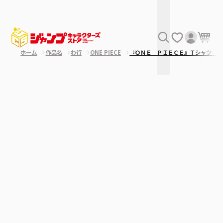
ホーム
作品名
わ行
ONE PIECE
『ＯＮＥ ＰＩＥＣＥ』Ｔシャツ Ｍ