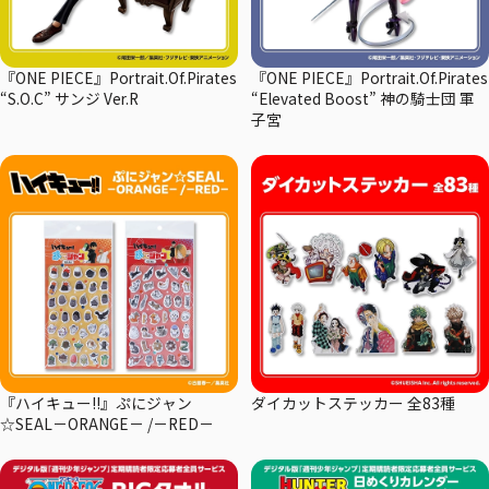
『ONE PIECE』Portrait.Of.Pirates
『ONE PIECE』Portrait.Of.Pirates
“S.O.C” サンジ Ver.R
“Elevated Boost” 神の騎士団 軍
子宮
『ハイキュー!!』ぷにジャン
ダイカットステッカー 全83種
☆SEAL－ORANGE－ /－RED－