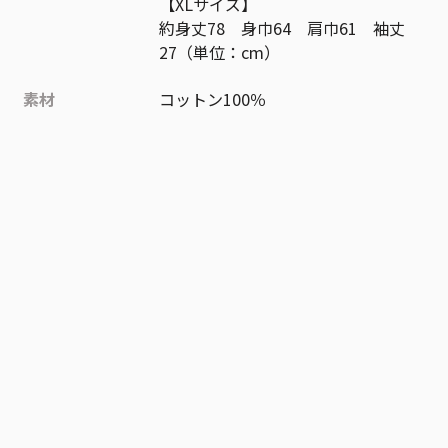
【XLサイズ】
約身丈78 身巾64 肩巾61 袖丈
27（単位：cm）
素材
コットン100％
作品
ONE PIECE
お気に入り作品に登録する