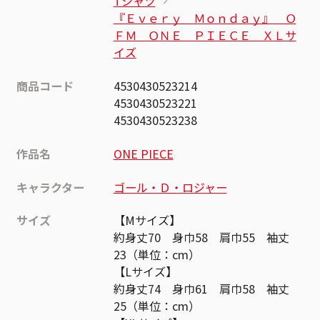
Tシャツ
『Ｅｖｅｒｙ Ｍｏｎｄａｙ』＿Ｏ
ＦＭ＿ＯＮＥ ＰＩＥＣＥ ＸＬサ
イズ
商品コード
4530430523214
4530430523221
4530430523238
作品名
ONE PIECE
キャラクター
ゴール・Ｄ・ロジャー
サイズ
【Mサイズ】
約身丈70 身巾58 肩巾55 袖丈
23（単位：cm）
【Lサイズ】
約身丈74 身巾61 肩巾58 袖丈
25（単位：cm）