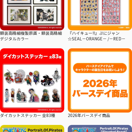
額装高精細複製原画・額装高精細
『ハイキュー!!』ぷにジャン
デジタルカラー
☆SEAL－ORANGE－ /－RED－
ダイカットステッカー 全83種
2026年バースデイ商品