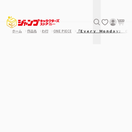
ホーム
作品名
わ行
ONE PIECE
『Ｅｖｅｒｙ Ｍｏｎｄａｙ』＿ＯＦ