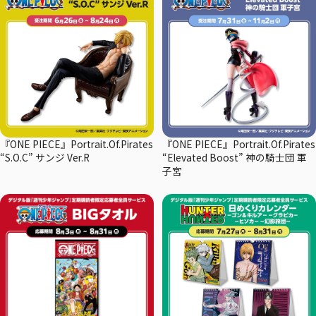
『ONE PIECE』Portrait.Of.Pirates
『ONE PIECE』Portrait.Of.Pirates
“S.O.C” サンジ Ver.R
“Elevated Boost” 神の騎士団 軍
子宮