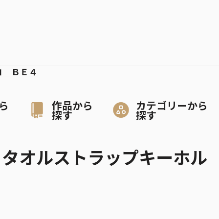
コ ＢＥ４
ら
作品から
カテゴリーから
探す
探す
CE』タオルストラップキーホル