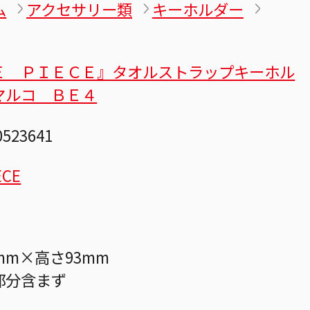
ム
アクセサリー類
キーホルダー
Ｅ ＰＩＥＣＥ』タオルストラップキーホル
マルコ ＢＥ４
0523641
ECE
mm×高さ93mm
部分含まず