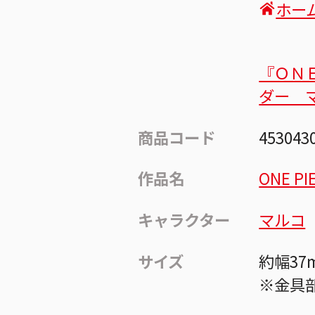
ホー
『ＯＮ
ダー 
商品コード
453043
作品名
ONE PI
キャラクター
マルコ
サイズ
約幅37
※金具