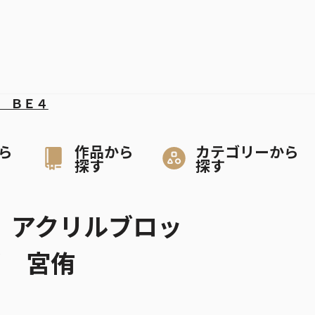
 ＢＥ４
ら
作品から
カテゴリーから
探す
探す
!』アクリルブロッ
” 宮侑