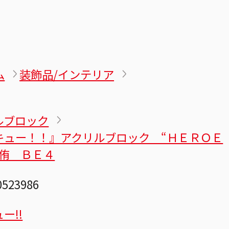
ム
装飾品/インテリア
ルブロック
キュー！！』アクリルブロック “ＨＥＲＯＥ
宮侑 ＢＥ４
0523986
ー!!