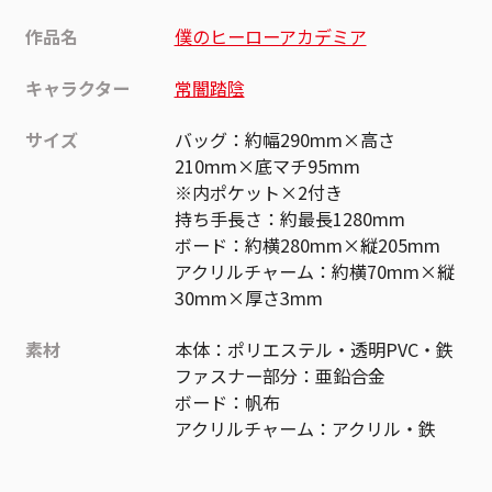
作品名
僕のヒーローアカデミア
キャラクター
常闇踏陰
サイズ
バッグ：約幅290mm×高さ
210mm×底マチ95mm
※内ポケット×2付き
持ち手長さ：約最長1280mm
ボード：約横280mm×縦205mm
アクリルチャーム：約横70mm×縦
30mm×厚さ3mm
素材
本体：ポリエステル・透明PVC・鉄
ファスナー部分：亜鉛合金
ボード：帆布
アクリルチャーム：アクリル・鉄