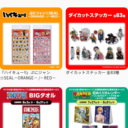
『ハイキュー!!』ぷにジャン
ダイカットステッカー 全83種
☆SEAL－ORANGE－ /－RED－