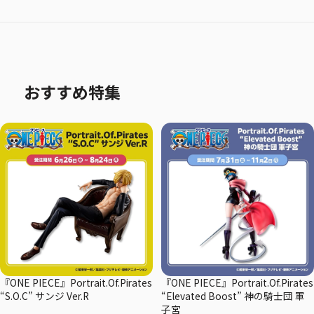
おすすめ特集
『ONE PIECE』Portrait.Of.Pirates
『ONE PIECE』Portrait.Of.Pirates
“S.O.C” サンジ Ver.R
“Elevated Boost” 神の騎士団 軍
子宮