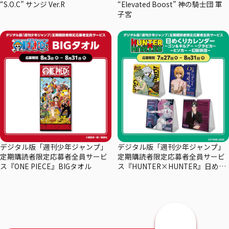
“S.O.C” サンジ Ver.R
“Elevated Boost” 神の騎士団 軍
子宮
デジタル版「週刊少年ジャンプ」
デジタル版「週刊少年ジャンプ」
定期購読者限定応募者全員サービ
定期購読者限定応募者全員サービ
ス『ONE PIECE』BIGタオル
ス『HUNTER×HUNTER』日めく
りカレンダー