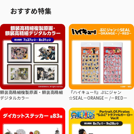
おすすめ特集
額装高精細複製原画・額装高精細
『ハイキュー!!』ぷにジャン
デジタルカラー
☆SEAL－ORANGE－ /－RED－