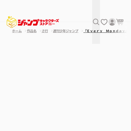
ホーム
作品名
さ行
週刊少年ジャンプ
『Ｅｖｅｒｙ Ｍｏｎｄａｙ』