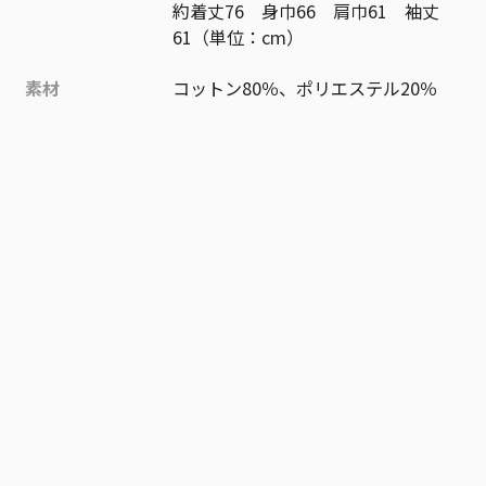
約着丈76 身巾66 肩巾61 袖丈
61（単位：cm）
素材
コットン80％、ポリエステル20％
作品
週刊少年ジャンプ
お気に入り作品に登録する