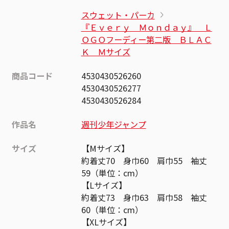
スウェット・パーカ
『Ｅｖｅｒｙ Ｍｏｎｄａｙ』＿Ｌ
ＯＧＯフーディー第二版＿ＢＬＡＣ
Ｋ Ｍサイズ
商品コード
4530430526260
4530430526277
4530430526284
作品名
週刊少年ジャンプ
サイズ
【Mサイズ】
約着丈70 身巾60 肩巾55 袖丈
59（単位：cm）
【Lサイズ】
約着丈73 身巾63 肩巾58 袖丈
60（単位：cm）
【XLサイズ】