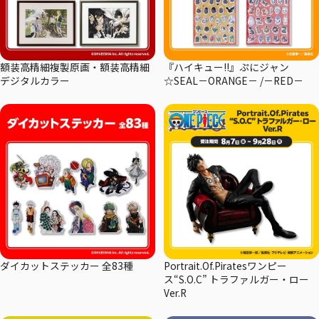
額装高精細複製原画・額装高精細
『ハイキュー!!』ぷにジャン
デジタルカラー
☆SEAL－ORANGE－ /－RED－
ダイカットステッカー 全83種
Portrait.Of.Piratesワンピー
ス“S.O.C” トラファルガー・ロー
Ver.R