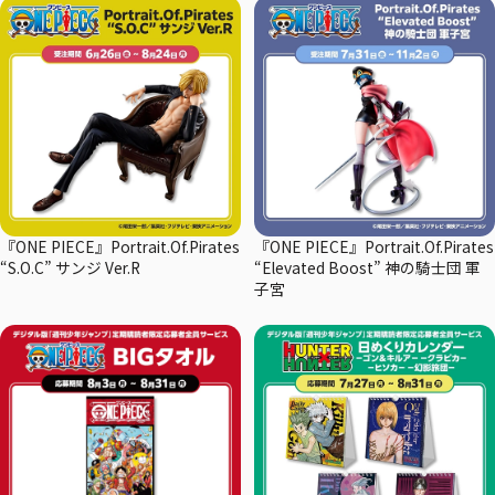
『ONE PIECE』Portrait.Of.Pirates
『ONE PIECE』Portrait.Of.Pirates
“S.O.C” サンジ Ver.R
“Elevated Boost” 神の騎士団 軍
子宮