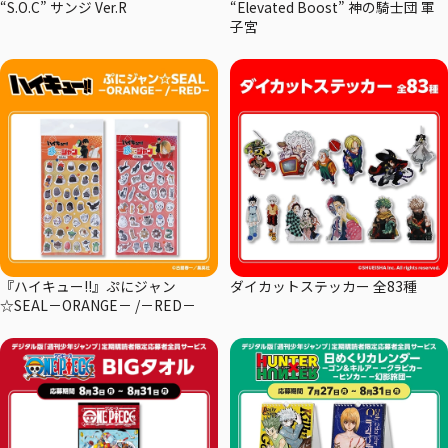
“S.O.C” サンジ Ver.R
“Elevated Boost” 神の騎士団 軍
子宮
『ハイキュー!!』ぷにジャン
ダイカットステッカー 全83種
☆SEAL－ORANGE－ /－RED－