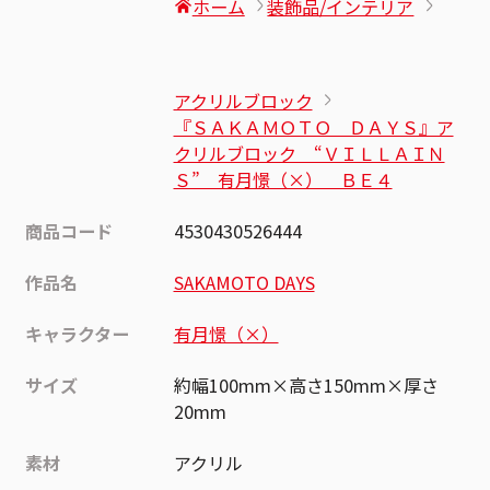
ホーム
装飾品/インテリア
アクリルブロック
『ＳＡＫＡＭＯＴＯ ＤＡＹＳ』ア
クリルブロック “ＶＩＬＬＡＩＮ
Ｓ” 有月憬（×） ＢＥ４
商品コード
4530430526444
作品名
SAKAMOTO DAYS
キャラクター
有月憬（×）
サイズ
約幅100mm×高さ150mm×厚さ
20mm
素材
アクリル