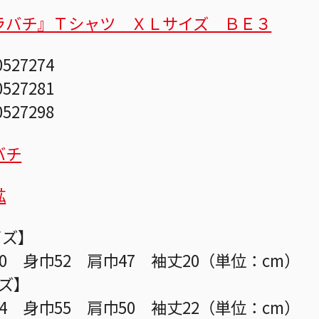
ラバチ』Ｔシャツ ＸＬサイズ ＢＥ３
0527274
0527281
0527298
バチ
鉱
イズ】
0 身巾52 肩巾47 袖丈20（単位：cm）
イズ】
4 身巾55 肩巾50 袖丈22（単位：cm）