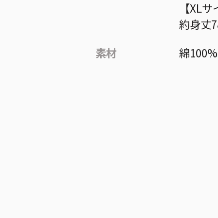
【XLサ
約身丈7
素材
綿100%