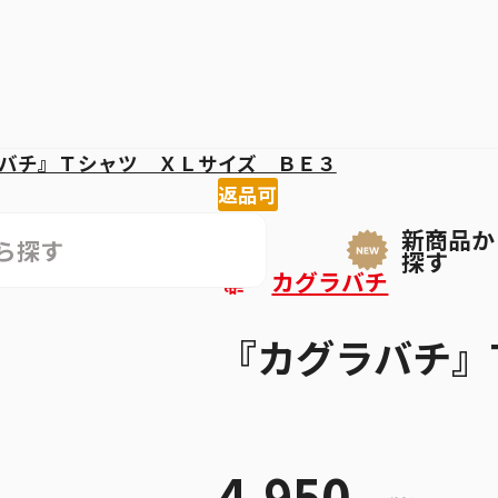
バチ』Ｔシャツ ＸＬサイズ ＢＥ３
返品可
新商品か
探す
カグラバチ
『カグラバチ』
4,950