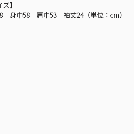
イズ】
8 身巾58 肩巾53 袖丈24（単位：cm）