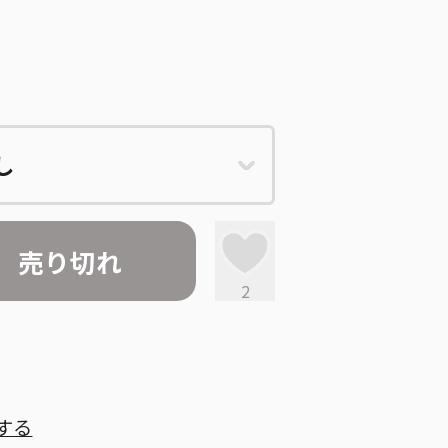
売り切れ
2
する