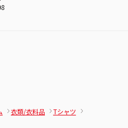
98
ム
衣類/衣料品
Tシャツ