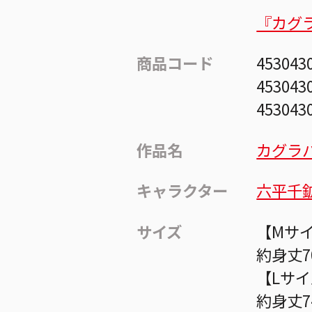
『カグ
商品コード
453043
453043
453043
作品名
カグラ
キャラクター
六平千
サイズ
【Mサ
約身丈7
【Lサ
約身丈7