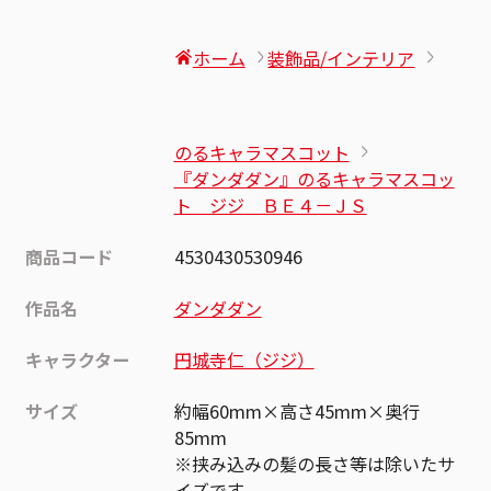
ホーム
装飾品/インテリア
のるキャラマスコット
『ダンダダン』のるキャラマスコッ
ト ジジ ＢＥ４－ＪＳ
商品コード
4530430530946
作品名
ダンダダン
キャラクター
円城寺仁（ジジ）
サイズ
約幅60mm×高さ45mm×奥行
85mm
※挟み込みの髪の長さ等は除いたサ
イズです。