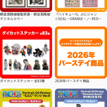
額装高精細複製原画・額装高精細
『ハイキュー!!』ぷにジャン
デジタルカラー
☆SEAL－ORANGE－ /－RED－
ダイカットステッカー 全83種
2026年バースデイ商品