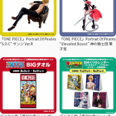
『ONE PIECE』Portrait.Of.Pirates
『ONE PIECE』Portrait.Of.Pirates
“S.O.C” サンジ Ver.R
“Elevated Boost” 神の騎士団 軍
子宮