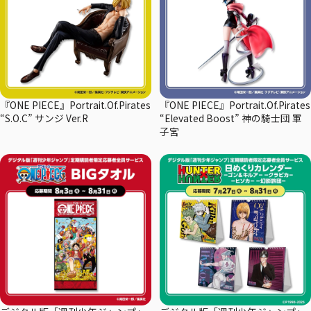
『ONE PIECE』Portrait.Of.Pirates
『ONE PIECE』Portrait.Of.Pirates
“S.O.C” サンジ Ver.R
“Elevated Boost” 神の騎士団 軍
子宮