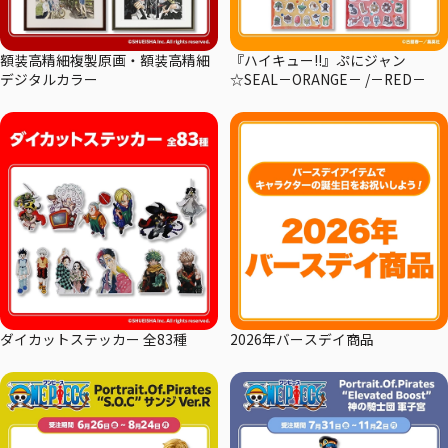
額装高精細複製原画・額装高精細
『ハイキュー!!』ぷにジャン
デジタルカラー
☆SEAL－ORANGE－ /－RED－
ダイカットステッカー 全83種
2026年バースデイ商品