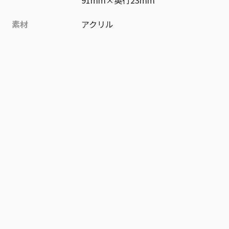
素材
アクリル
作品
新テニスの王子様
お気に入り作品に登録する