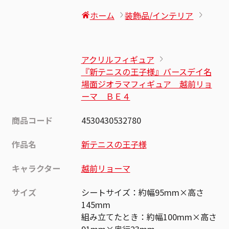
ホーム
装飾品/インテリア
アクリルフィギュア
『新テニスの王子様』バースデイ名
場面ジオラマフィギュア 越前リョ
ーマ ＢＥ４
商品コード
4530430532780
作品名
新テニスの王子様
キャラクター
越前リョーマ
サイズ
シートサイズ：約幅95mm×高さ
145mm
組み立てたとき：約幅100mm×高さ
91mm×奥行23mm