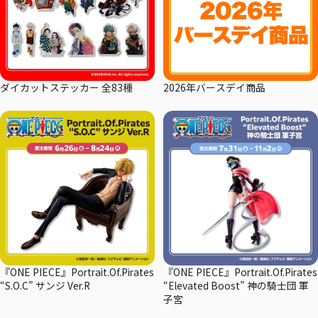
ダイカットステッカー 全83種
2026年バースデイ商品
『ONE PIECE』Portrait.Of.Pirates
『ONE PIECE』Portrait.Of.Pirates
“S.O.C” サンジ Ver.R
“Elevated Boost” 神の騎士団 軍
子宮