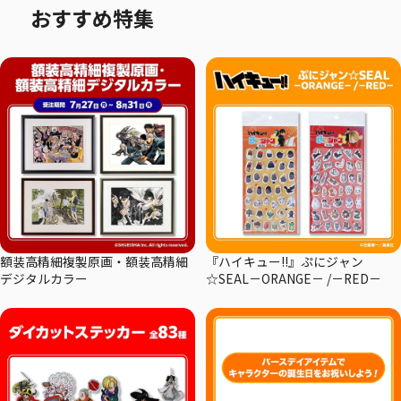
おすすめ特集
額装高精細複製原画・額装高精細
『ハイキュー!!』ぷにジャン
デジタルカラー
☆SEAL－ORANGE－ /－RED－