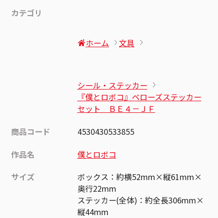
カテゴリ
ホーム
文具
シール・ステッカー
『僕とロボコ』ベローズステッカー
セット ＢＥ４－ＪＦ
商品コード
4530430533855
作品名
僕とロボコ
サイズ
ボックス：約横52mm×縦61mm×
奥行22mm
ステッカー(全体)：約全長306mm×
縦44mm