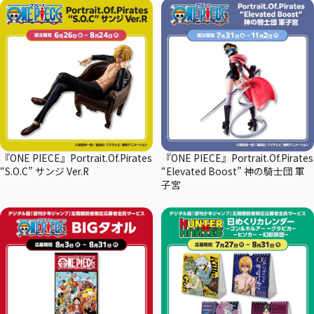
『ONE PIECE』Portrait.Of.Pirates
『ONE PIECE』Portrait.Of.Pirates
“S.O.C” サンジ Ver.R
“Elevated Boost” 神の騎士団 軍
子宮