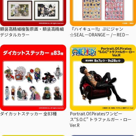
額装高精細複製原画・額装高精細
『ハイキュー!!』ぷにジャン
デジタルカラー
☆SEAL－ORANGE－ /－RED－
ダイカットステッカー 全83種
Portrait.Of.Piratesワンピー
ス“S.O.C” トラファルガー・ロー
Ver.R