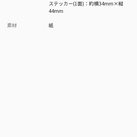
ステッカー(1面)：約横34mm×縦
44mm
素材
紙
作品
僕とロボコ
お気に入り作品に登録する